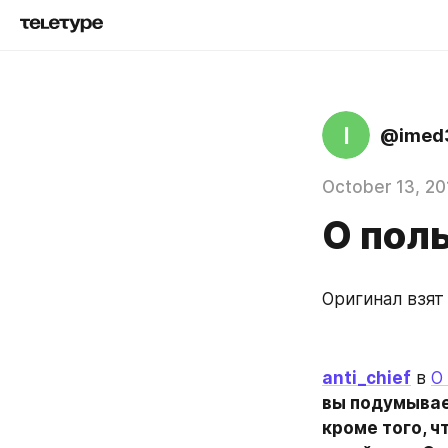
I
@imed
October 13, 20
О поль
Оригинал взят
anti_chief
 в 
О
вы подумывает
кроме того, ч