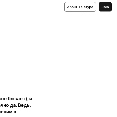
About Teletype
Join
ое бывает), и 
но да. Ведь, 
еним в 