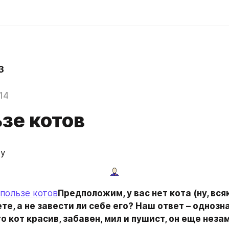
3
14
зе котов
 у
 пользе котов
Предположим, у вас нет кота (ну, всяк
е, а не завести ли себе его? Наш ответ – однознач
то кот красив, забавен, мил и пушист, он еще незам