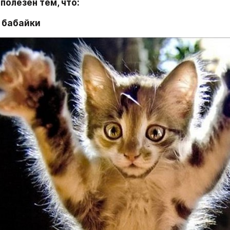
 полезен тем, что:
т бабайки