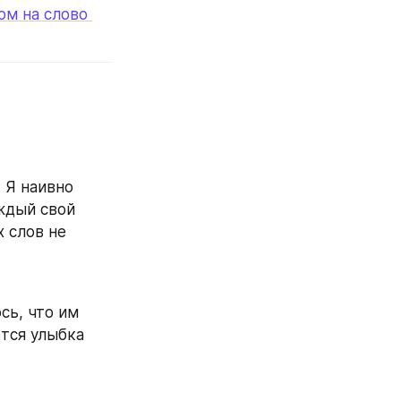
м на слово 
Я наивно 
ждый свой 
 слов не 
ь, что им 
тся улыбка 