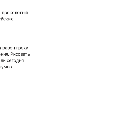
 проколотый 
йских 
 равен греху 
ния. Рисовать 
ли сегодня 
умно 