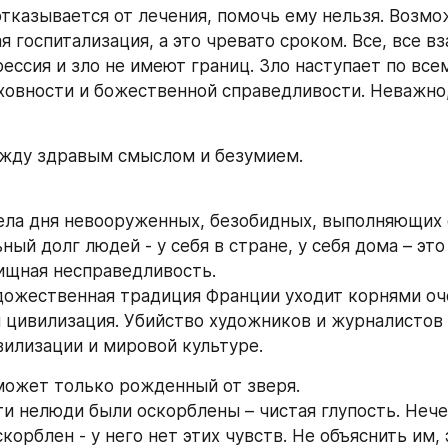
отказывается от лечения, помочь ему нельзя. Возмо
 госпитализация, а это чревато сроком. Все, все вз
ессия и зло не имеют границ. Зло наступает по всем
ховности и божественной справедливости. Неважно,
ежду здравым смыслом и безумием.
ела дня невооруженных, безобидных, выполняющих 
ый долг людей - у себя в стране, у себя дома – эт
ищная несправедливость.
дожественная традиция Франции уходит корнями оче
я цивилизация. Убийство художников и журналистов –
вилизации и мировой культуре.
может только рожденный от зверя.
эти нелюди были оскорблены – чистая глупость. Нече
орблен - у него нет этих чувств. Не объяснить им, 