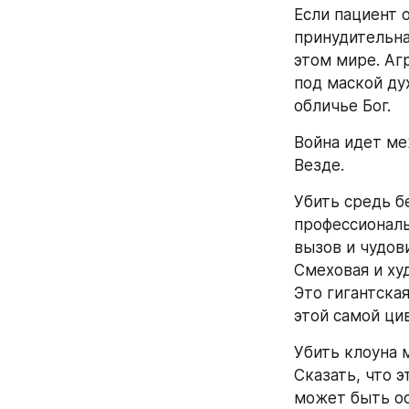
Если пациент 
принудительная
этом мире. Агр
под маской ду
обличье Бог.
Война идет м
Везде.
Убить средь б
профессиональн
вызов и чудов
Смеховая и ху
Это гигантска
этой самой ци
Убить клоуна 
Сказать, что 
может быть оск