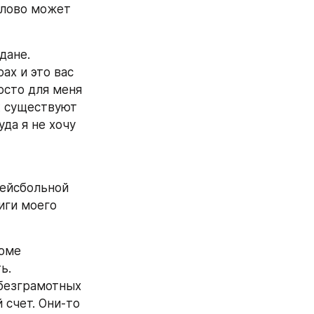
лово может 
дане.
х и это вас 
осто для меня 
 существуют 
да я не хочу 
ейсбольной 
иги моего 
оме 
ь.
безграмотных 
счет. Они-то 