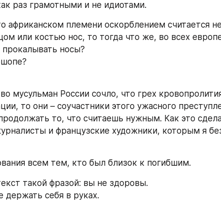
как раз грамотными и не идиотами.
то африканском племени оскорблением считается не
ом или костью нос, то тогда что же, во всех европе
 прокалывать носы?
ошопе?
во мусульман России сочло, что грех кровопролития
ии, то они – соучастники этого ужасного преступле
 продолжать то, что считаешь нужным. Как это сдела
урналисты и французские художники, которым я без
вания всем тем, кто был близок к погибшим.
текст такой фразой: вы не здоровы.
е держать себя в руках.