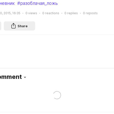
невник
#разоблачая_ложь
0, 2015, 16:35
0
views
0
reactions
0
replies
0
reposts
Share
Comment