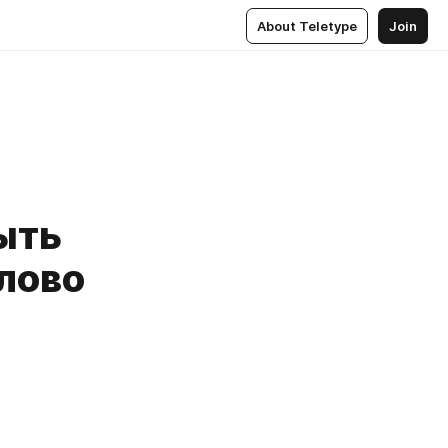
About Teletype
Join
ыть
слово