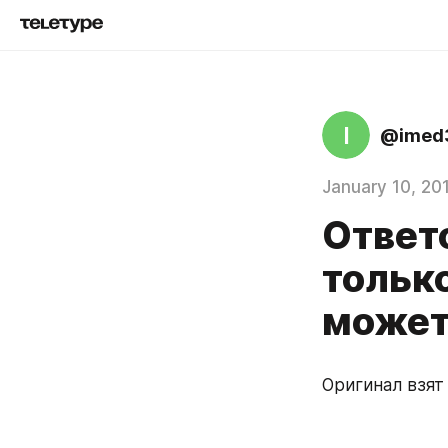
I
@imed
January 10, 20
Ответ
только
может 
Оригинал взят