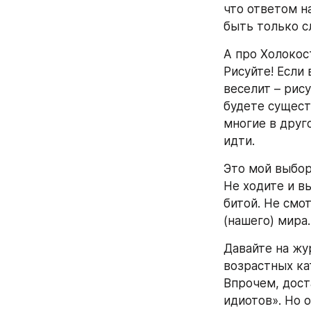
что ответом н
быть только с
А про Холокос
Рисуйте! Если
веселит – рису
будете сущест
многие в друго
идти.
Это мой выбор
Не ходите и вы
битой. Не смот
(нашего) мира
Давайте на жу
возрастных ка
Впрочем, дост
идиотов». Но о