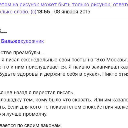
етом на рисунок может быть только рисунок, ответо
лько слово. (с)
13:55
 , 08 января 2015
в…
 Бильжо
художник
естве преамбулы…
 я писал еженедельные свои посты на "Эхо Москвы". 
то-то к ним прислушивается. Я наивно заканчивал ка
Будьте здоровы и держите себя в руках». Никто этих
яцев назад я перестал писать.
лощадку тем, кому было что сказать. Или им казалос
ть. Если для кого-то показателем спокойствия являе
о я лучше промолчу.
вается по своим законам.