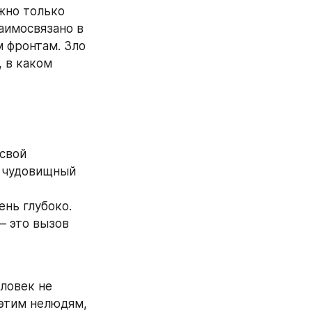
жно только 
аимосвязано в 
 фронтам. Зло 
 в каком 
свой 
о чудовищный 
нь глубоко. 
 это вызов 
ловек не 
этим нелюдям, 