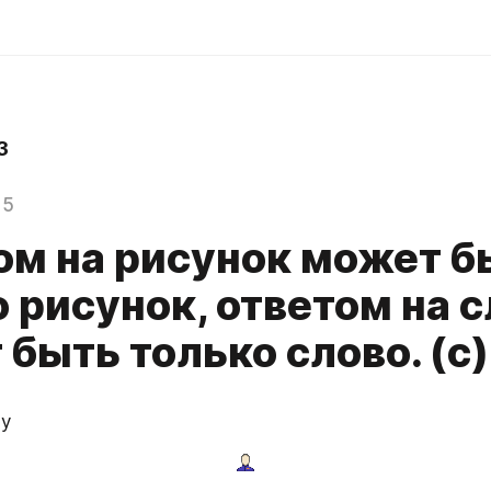
3
15
ом на рисунок может б
 рисунок, ответом на 
быть только слово. (с)
 у