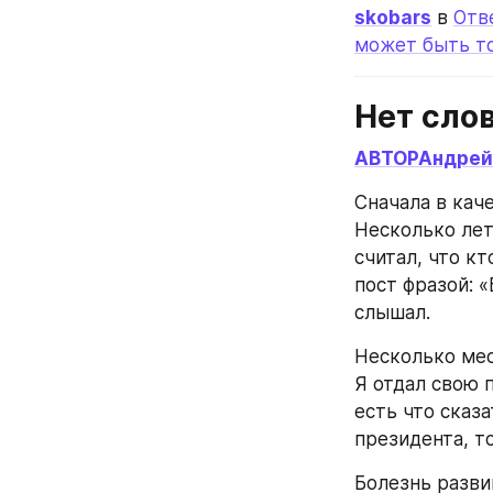
skobars
 в 
Отв
может быть то
Нет сло
АВТОРАндрей
Сначала в кач
Несколько лет
считал, что к
пост фразой: «
слышал.
Несколько мес
Я отдал свою п
есть что сказа
президента, т
Болезнь разви