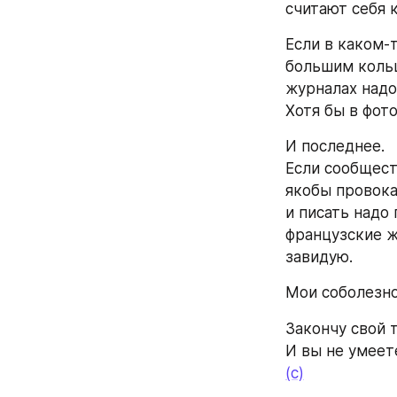
считают себя 
Если в каком-
большим кольц
журналах надо
Хотя бы в фот
И последнее.
Если сообщест
якобы провокац
и писать надо
французские ж
завидую.
Мои соболезно
Закончу свой 
И вы не умеет
(с)