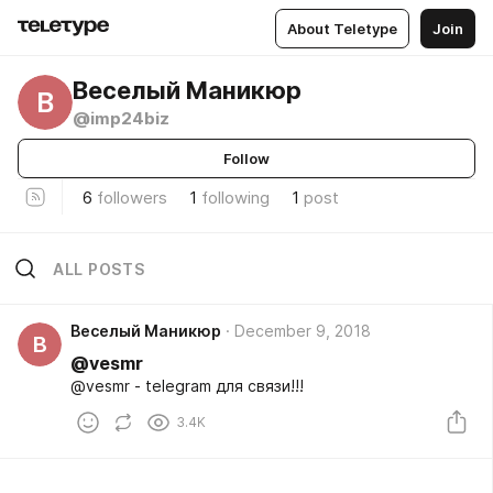
About Teletype
Join
Веселый Маникюр
В
@imp24biz
Follow
6
followers
1
following
1
post
ALL POSTS
Веселый Маникюр
December 9, 2018
В
@vesmr
@vesmr - telegram для связи!!!
3.4K