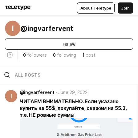
About Teletype
Join
I
@ingvarfervent
Follow
0
followers
0
following
1
post
ALL POSTS
@ingvarfervent
June 29, 2022
I
ЧИТАЕМ ВНИМАТЕЛЬНО. Если указано
купить на 55$, покупайте, скажем на 55.3,
т.е. НЕ ровные суммы