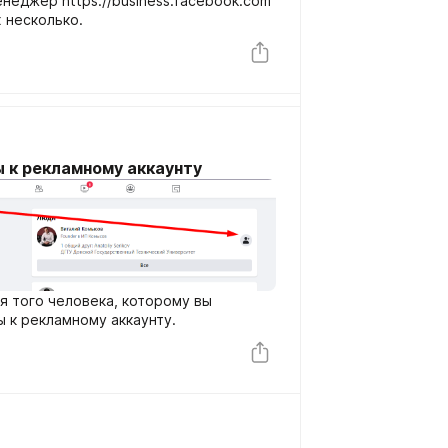
неджер https://business.facebook.com
х несколько.
 к рекламному аккаунту
я того человека, которому вы
 к рекламному аккаунту.