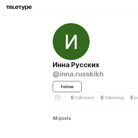
Инна Русских
@inna.russkikh
Follow
0
followers
0
following
3
p
All posts