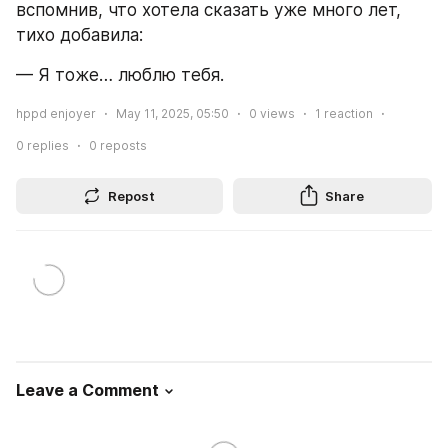
вспомнив, что хотела сказать уже много лет, 
тихо добавила:
— Я тоже… люблю тебя.
hppd enjoyer
May 11, 2025, 05:50
0
views
1
reaction
0
replies
0
reposts
Repost
Share
Leave a Comment