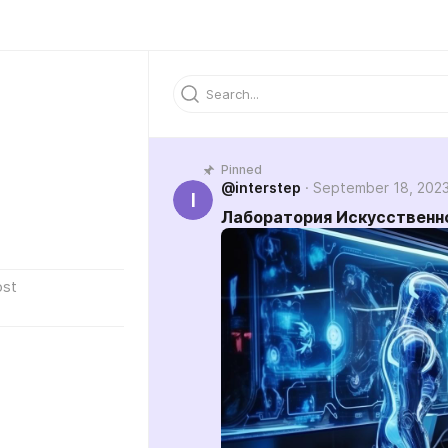
Pinned
@interstep
September 18, 202
I
Лаборатория Искусственн
ost