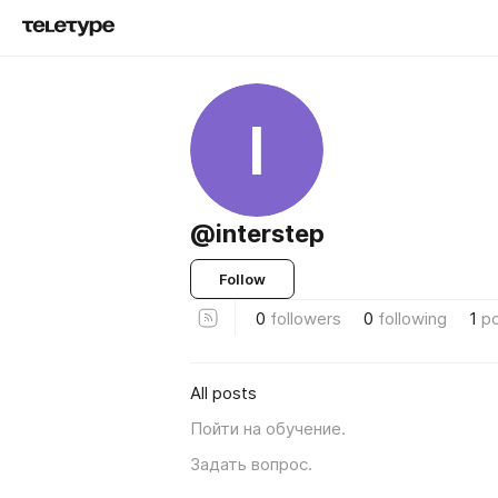
I
@interstep
Follow
0
followers
0
following
1
p
All posts
Пойти на обучение.
Задать вопрос.