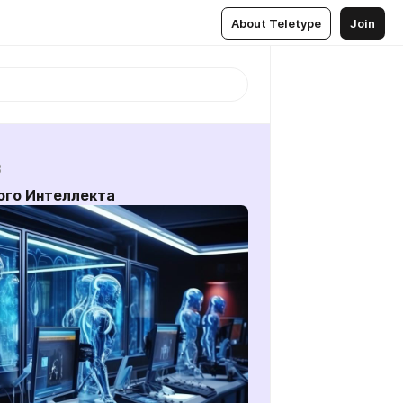
About Teletype
Join
3
ого Интеллекта