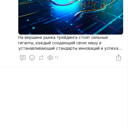
На вершине рынка трейдинга стоят сильные
гиганты, каждый создающий свою нишу и
устанавливающий стандарты инноваций и успеха.
Компании, такие как AlphaTrader, Global Investments
11
Inc. и Capital Edge Holdings, продолжают
доминировать, имея за плечами годы опыта,
обширные ресурсы и рекордные показатели.