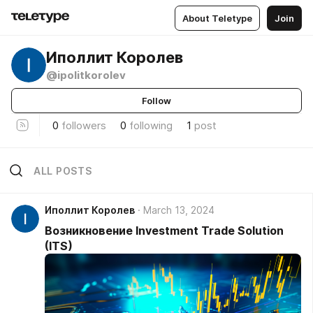
About Teletype
Join
Иполлит Королев
@ipolitkorolev
Follow
0
followers
0
following
1
post
ALL POSTS
Иполлит Королев
March 13, 2024
Возникновение Investment Trade Solution
(ITS)