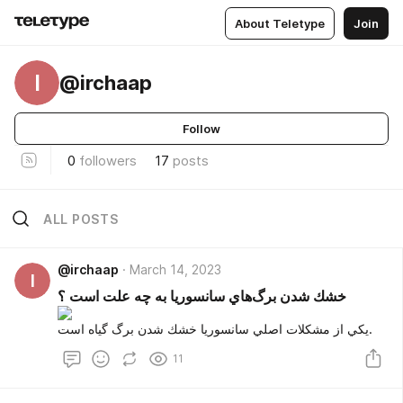
About Teletype
Join
I
@irchaap
Follow
0
followers
17
posts
ALL POSTS
@irchaap
March 14, 2023
I
خشك شدن برگ‌هاي سانسوريا به چه علت است ؟
يكي از مشكلات اصلي سانسوريا خشك شدن برگ گياه است.
11