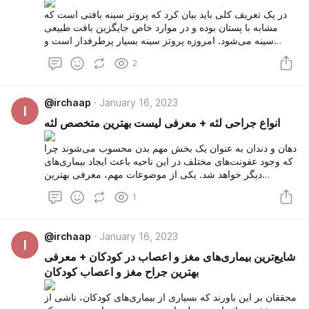
در یک تعریف کلی باید بیان کرد که پروتز سینه بافتی است که
مشابه با پستان بوده و در موارد خاص جایگزین بافت طبیعی
سینه می‌شود. امروزه پروتز سینه بسیار پرطرفدار است و
توسط خانم‌ها برای رفع عیب سینه انجام می‌شود. توجه داشته
2
باشید که پروتز سینه دارای شکل و فرم‌های مختلف است لذا
انتخاب بهترین آن به نظر متخصص بستگی دارد.
@irchaap
January 16, 2023
I
انواع جراحی لثه + معرفی لیست بهترین متخصص لثه
دهان و دندان به عنوان یک بخش مهم بدن محسوب می‌شوند چرا
که وجود عفونت‌های مختلف در این ناحیه باعث ایجاد بیماری‌های
دیگر خواهد شد. یکی از موضوعات مهم، معرفی بهترین
دندانپزشک است تا افراد در صورت نیاز بتوانند متخصص‌ترین
1
دندانپزشک را انتخاب کنند. جراحی لثه و دندان به عنوان یک کار
فوق تخصصی محسوب شده که انجام آن نیاز به مهارت بالا دارد.
در این مقاله ضمن اشاره به جراحی لثه و دندان، به معرفی
@irchaap
January 16, 2023
بهترین متخصص دهان و دندان خواهیم پرداخت. در صورت تمایل
I
پیشنهاد می‌کنیم تا پایان مقاله همراه ما باشید.
شایع‌ترین بیماری‌های مغز و اعصاب در کودکان + معرفی
بهترین جراح مغز و اعصاب کودکان
محققان بر این باورند که بسیاری از بیماری‌های کودکان، ناشی از