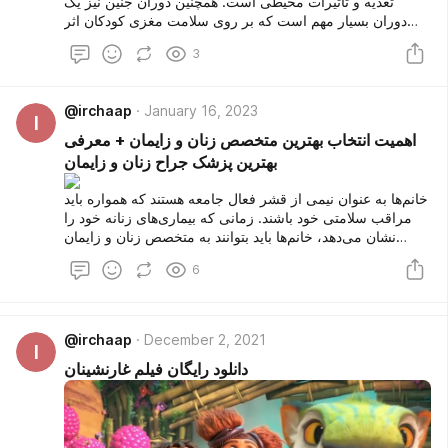
تغذیه و تاثیرات محیطی است. همچنین دوران جنین نیز یک
دوران بسیار مهم است که بر روی سلامت مغزی کودکان اثر
گذار است. در این مقاله قصد داریم تا در مورد بیماری‌های مغز و
3
اعصاب کودکان مطالب جالب توجهی را با شما به اشتراک
بگذاریم. در انتهای مقاله لیست بهترین جراح مغز و اعصاب
کودکان را معرفی خواهیم کرد تا در صورت نیاز بتوانید بهترین
@irchaap
January 16, 2023
پزشک را انتخاب کنید.
I
اهمیت انتخاب بهترین متخصص زنان و زایمان + معرفی
بهترین پزشک جراح زنان و زایمان
خانم‌ها به عنوان نیمی از قشر فعال جامعه هستند که همواره باید
مراقب سلامتی خود باشند. زمانی که بیماری‌های زنانه خود را
نشان می‌دهد، خانم‌ها باید بتوانند به متخصص زنان و زایمان
مراجعه کنند. همچنین روند مادر شدن در خانم‌ها به گونه‌ای است
6
که در آن دوران باید به بهترین دکتر جراح و متخصص زنان و
زایمان در تهران رفته و خدمات مناسب را دریافت کنند. در این
مقاله قصد داریم تا در مورد نقش متخصص زنان و زایمان
مطالب جالب توجهی را بیان کنیم.
@irchaap
December 2, 2021
I
دانلود رایگان فیلم غارنشینان