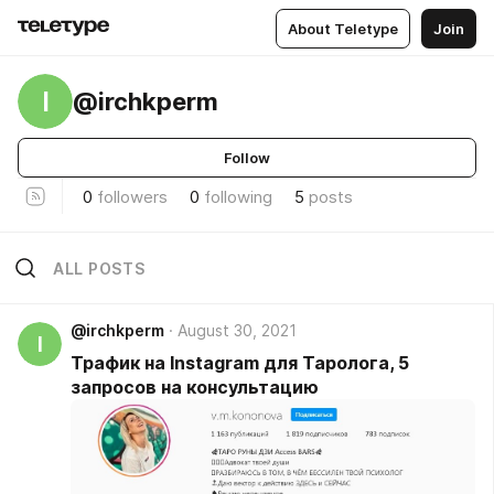
About Teletype
Join
I
@irchkperm
Follow
0
followers
0
following
5
posts
ALL POSTS
@irchkperm
August 30, 2021
I
Трафик на Instagram для Таролога, 5
запросов на консультацию