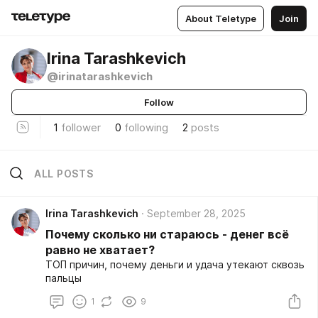
About Teletype
Join
Irina Tarashkevich
@irinatarashkevich
Follow
1
follower
0
following
2
posts
ALL POSTS
Irina Tarashkevich
September 28, 2025
Почему сколько ни стараюсь - денег всё
равно не хватает?
ТОП причин, почему деньги и удача утекают сквозь
пальцы
1
9