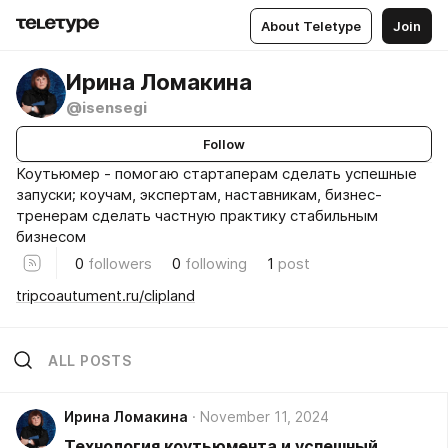
About Teletype
Join
Ирина Ломакина
@isensegi
Follow
Коутьюмер - помогаю стартаперам сделать успешные
запуски; коучам, экспертам, наставникам, бизнес-
тренерам сделать частную практику стабильным
бизнесом
0
followers
0
following
1
post
tripcoautument.ru/clipland
ALL POSTS
Ирина Ломакина
November 11, 2024
Технология коутьюмента и успешный