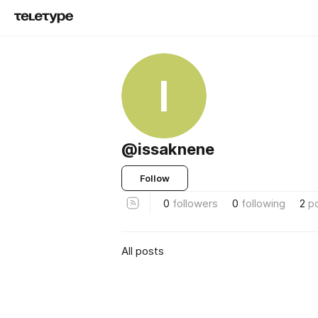
I
@issaknene
Follow
0
followers
0
following
2
p
All posts