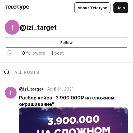
About Teletype
Join
I
@izi_target
Follow
0
followers
1
post
ALL POSTS
@izi_target
April 14, 2021
I
Разбор кейса "3.900.000₽ на сложном
окрашивание"