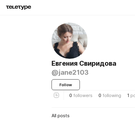
Евгения Свиридова
@jane2103
Follow
0
followers
0
following
1
p
All posts