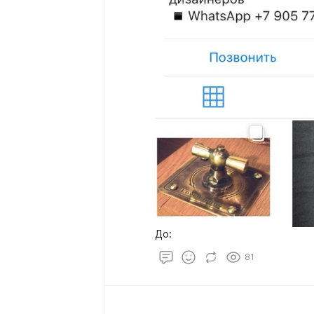
До:
81