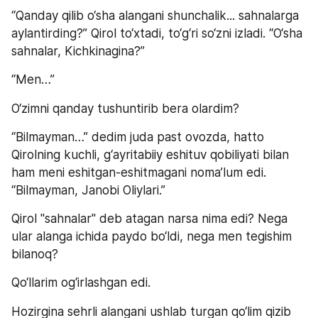
“Qanday qilib o‘sha alangani shunchalik... sahnalarga 
aylantirding?” Qirol to‘xtadi, to‘g‘ri so‘zni izladi. “O‘sha 
sahnalar, Kichkinagina?”
“Men…”
O‘zimni qanday tushuntirib bera olardim?
“Bilmayman…” dedim juda past ovozda, hatto 
Qirolning kuchli, g‘ayritabiiy eshituv qobiliyati bilan 
ham meni eshitgan-eshitmagani noma’lum edi. 
“Bilmayman, Janobi Oliylari.”
Qirol "sahnalar" deb atagan narsa nima edi? Nega 
ular alanga ichida paydo bo‘ldi, nega men tegishim 
bilanoq?
Qo‘llarim og‘irlashgan edi.
Hozirgina sehrli alangani ushlab turgan qo‘lim qizib 