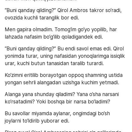
“Buni qanday qilding?” Qirol Ambros takror so‘radi, 
ovozida kuchli taranglik bor edi.
Men gapira olmadim. Tomog‘im go‘yo yopilib, har 
lahzada nafasim bo‘g‘ilib qoladigandek edi.
“Buni qanday qilding?” Bu endi savol emas edi. Qirol 
yonimda turar, uning nafasidan yonoqlarimga issiqlik 
urar, kuchi butun tanasidan taralib turardi.
Ko‘zimni eritilib borayotgan oppoq shamning ustida 
yongan sehrli alangadan uzishga kuchim yetmadi.
Alanga yana shunday qiladimi? Yana o‘sha narsani 
ko‘rsatadimi? Yoki boshqa bir narsa bo‘ladimi?
Bu savollar miyamda aylanar, ongimdagi bo‘sh 
joylarni to‘ldirib yuborar edi.