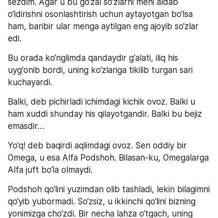
sezdim. Agar u bu go‘zal so‘zlarni meni aldab 
o‘ldirishni osonlashtirish uchun aytayotgan bo‘lsa 
ham, baribir ular menga aytilgan eng ajoyib so‘zlar 
edi.
Bu orada ko‘nglimda qandaydir g‘alati, iliq his 
uyg‘onib bordi, uning ko‘zlariga tikilib turgan sari 
kuchayardi.
Balki, deb pichirladi ichimdagi kichik ovoz. Balki u 
ham xuddi shunday his qilayotgandir. Balki bu bejiz 
emasdir…
Yo‘q! deb baqirdi aqlimdagi ovoz. Sen oddiy bir 
Omega, u esa Alfa Podshoh. Bilasan-ku, Omegalarga 
Alfa juft bo‘la olmaydi.
Podshoh qo‘lini yuzimdan olib tashladi, lekin bilagimni 
qo‘yib yubormadi. So‘zsiz, u ikkinchi qo‘lini bizning 
yonimizga cho‘zdi. Bir necha lahza o‘tgach, uning 