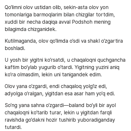
Qo‘limni olov ustidan olib, sekin-asta olov yon 
tomonlariga barmoqlarim bilan chizgilar tortdim, 
xuddi bir necha daqiqa avval Podshoh mening 
bilagimda chizganidek.
Kutilmaganda, olov qo‘limda o‘sdi va shakl o‘zgartira 
boshladi.
U yosh bir yigitni ko‘rsatdi, u chaqaloqni quchgancha 
kaftim bo‘ylab yugurib o‘tardi. Yigitning yuzini aniq 
ko‘ra olmasdim, lekin uni tanigandek edim.
Olov yana o‘zgardi, endi chaqaloq yolg‘iz edi, 
adyolga o‘ralgan, yigitdan esa asar ham yo‘q edi.
So‘ng yana sahna o‘zgardi—baland bo‘yli bir ayol 
chaqaloqni ko‘tarib turar, lekin u yigitdan farqli 
ravishda go‘dakni hozir tushirib yuboradiganday 
tutardi.