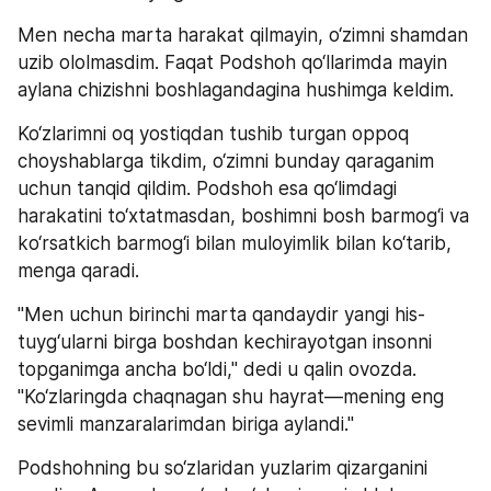
Men necha marta harakat qilmayin, o‘zimni shamdan 
uzib ololmasdim. Faqat Podshoh qo‘llarimda mayin 
aylana chizishni boshlagandagina hushimga keldim.
Ko‘zlarimni oq yostiqdan tushib turgan oppoq 
choyshablarga tikdim, o‘zimni bunday qaraganim 
uchun tanqid qildim. Podshoh esa qo‘limdagi 
harakatini to‘xtatmasdan, boshimni bosh barmog‘i va 
ko‘rsatkich barmog‘i bilan muloyimlik bilan ko‘tarib, 
menga qaradi.
"Men uchun birinchi marta qandaydir yangi his-
tuyg‘ularni birga boshdan kechirayotgan insonni 
topganimga ancha bo‘ldi," dedi u qalin ovozda. 
"Ko‘zlaringda chaqnagan shu hayrat—mening eng 
sevimli manzaralarimdan biriga aylandi."
Podshohning bu so‘zlaridan yuzlarim qizarganini 