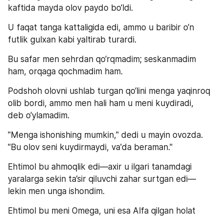
kaftida mayda olov paydo bo‘ldi.
U faqat tanga kattaligida edi, ammo u baribir o‘n 
futlik gulxan kabi yaltirab turardi.
Bu safar men sehrdan qo‘rqmadim; seskanmadim 
ham, orqaga qochmadim ham.
Podshoh olovni ushlab turgan qo‘lini menga yaqinroq 
olib bordi, ammo men hali ham u meni kuydiradi, 
deb o‘ylamadim.
"Menga ishonishing mumkin," dedi u mayin ovozda. 
"Bu olov seni kuydirmaydi, va'da beraman."
Ehtimol bu ahmoqlik edi—axir u ilgari tanamdagi 
yaralarga sekin ta’sir qiluvchi zahar surtgan edi—
lekin men unga ishondim.
Ehtimol bu meni Omega, uni esa Alfa qilgan holat 