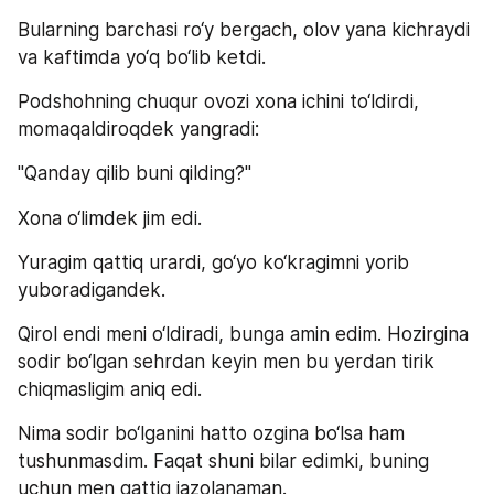
Bularning barchasi ro‘y bergach, olov yana kichraydi 
va kaftimda yo‘q bo‘lib ketdi.
Podshohning chuqur ovozi xona ichini to‘ldirdi, 
momaqaldiroqdek yangradi:
"Qanday qilib buni qilding?"
Xona o‘limdek jim edi.
Yuragim qattiq urardi, go‘yo ko‘kragimni yorib 
yuboradigandek.
Qirol endi meni o‘ldiradi, bunga amin edim. Hozirgina 
sodir bo‘lgan sehrdan keyin men bu yerdan tirik 
chiqmasligim aniq edi.
Nima sodir bo‘lganini hatto ozgina bo‘lsa ham 
tushunmasdim. Faqat shuni bilar edimki, buning 
uchun men qattiq jazolanaman.