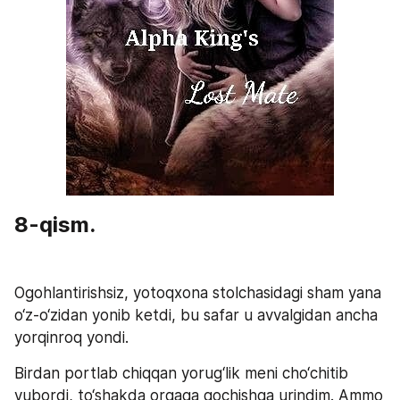
8-qism.
Ogohlantirishsiz, yotoqxona stolchasidagi sham yana 
o‘z-o‘zidan yonib ketdi, bu safar u avvalgidan ancha 
yorqinroq yondi.
Birdan portlab chiqqan yorug‘lik meni cho‘chitib 
yubordi, to‘shakda orqaga qochishga urindim. Ammo 