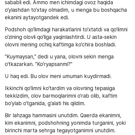
sababli edi. Ammo men ichimdagi ovoz haqida 
o‘ylashdan to‘xtay olmadim, u menga bu boshqacha 
ekanini aytayotgandek edi.
Podshoh qo‘limdagi harakatlarini to‘xtatdi va qo‘limni 
o‘zining olovli qo‘liga yaqinlashtirdi. U asta-sekin 
olovni mening ochiq kaftimga ko‘chira boshladi.
"Kuymaysan," dedi u yana, olovni sekin menga 
o‘tkazarkan. "Ko‘ryapsanmi?"
U haq edi. Bu olov meni umuman kuydirmadi.
Ikkinchi qo‘limni ko‘tardim va olovning tepasiga 
tekkizdim, olov barmoqlarimni o‘rab olib, kaftim 
bo‘ylab o‘tganida, g‘alati his qildim.
Bir lahzaga hammasini unutdim. Qaerda ekanimni, 
kim ekanimni, podshohning yonimda turganini, yoki 
birinchi marta sehrga tegayotganimni unutdim.