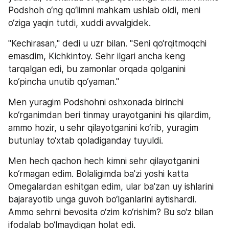
Podshoh o‘ng qo‘limni mahkam ushlab oldi, meni 
o‘ziga yaqin tutdi, xuddi avvalgidek.
"Kechirasan," dedi u uzr bilan. "Seni qo‘rqitmoqchi 
emasdim, Kichkintoy. Sehr ilgari ancha keng 
tarqalgan edi, bu zamonlar orqada qolganini 
ko‘pincha unutib qo‘yaman."
Men yuragim Podshohni oshxonada birinchi 
ko‘rganimdan beri tinmay urayotganini his qilardim, 
ammo hozir, u sehr qilayotganini ko‘rib, yuragim 
butunlay to‘xtab qoladiganday tuyuldi.
Men hech qachon hech kimni sehr qilayotganini 
ko‘rmagan edim. Bolaligimda ba'zi yoshi katta 
Omegalardan eshitgan edim, ular ba'zan uy ishlarini 
bajarayotib unga guvoh bo‘lganlarini aytishardi. 
Ammo sehrni bevosita o‘zim ko‘rishim? Bu so‘z bilan 
ifodalab bo‘lmaydigan holat edi.