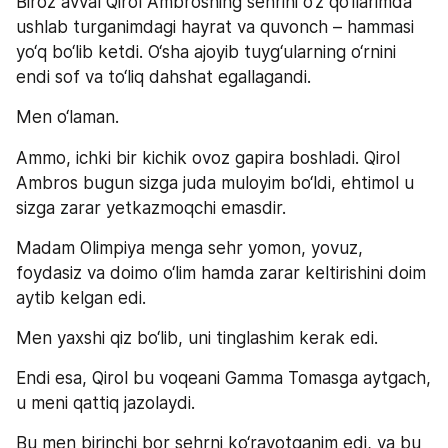
Biroz avval Qirol Ambrosning sehrini o‘z qo‘llarimda 
ushlab turganimdagi hayrat va quvonch – hammasi 
yo‘q bo‘lib ketdi. O‘sha ajoyib tuyg‘ularning o‘rnini 
endi sof va to‘liq dahshat egallagandi.
Men o‘laman.
Ammo, ichki bir kichik ovoz gapira boshladi. Qirol 
Ambros bugun sizga juda muloyim bo‘ldi, ehtimol u 
sizga zarar yetkazmoqchi emasdir.
Madam Olimpiya menga sehr yomon, yovuz, 
foydasiz va doimo o‘lim hamda zarar keltirishini doim 
aytib kelgan edi.
Men yaxshi qiz bo‘lib, uni tinglashim kerak edi.
Endi esa, Qirol bu voqeani Gamma Tomasga aytgach, 
u meni qattiq jazolaydi.
Bu men birinchi bor sehrni ko‘rayotganim edi, va bu 