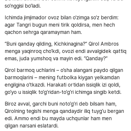
so‘nggisi bo‘ladi.
Ichimda jimjimador ovoz bilan o‘zimga so‘z berdim: 
agar Tangri bugun meni tirik qoldirsa, men hech 
qachon sehrga qaramayman ham.
“Buni qanday qilding, Kichkinagina?” Qirol Ambros 
menga yaqinroq cho‘kdi, ovozi endi avvalgidek qattiq 
emas, juda yumshoq va mayin edi. “Qanday?”
Qirol barmoq uchlarini – o‘sha alangani paydo qilgan 
barmoqlarini – mening futbolka kiygan yelkamdan 
engilgina o‘tkazdi. Harakati ortidan issiqlik izi qoldi, 
go‘yo u issiqlik to‘g‘ridan-to‘g‘ri ichimga singib ketdi.
Biroz avval, garchi buni noto‘g‘ri deb bilsam ham, 
Qirolning tegishi menga qandaydir iliq tuyg‘u bergan 
edi. Ammo endi bu mayda uchqunlar ham men 
qilgan narsani eslatardi.