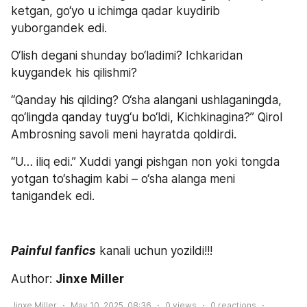
ketgan, go‘yo u ichimga qadar kuydirib 
yuborgandek edi.
O‘lish degani shunday bo‘ladimi? Ichkaridan 
kuygandek his qilishmi?
“Qanday his qilding? O‘sha alangani ushlaganingda, 
qo‘lingda qanday tuyg‘u bo‘ldi, Kichkinagina?” Qirol 
Ambrosning savoli meni hayratda qoldirdi.
“U… iliq edi.” Xuddi yangi pishgan non yoki tongda 
yotgan to‘shagim kabi – o‘sha alanga meni 
tanigandek edi.
Painful fanfics
 kanali uchun yozildi!!!
Author: 
Jinxe Miller
Jinxe Miller
May 10, 2025, 08:36
0
views
0
reactions