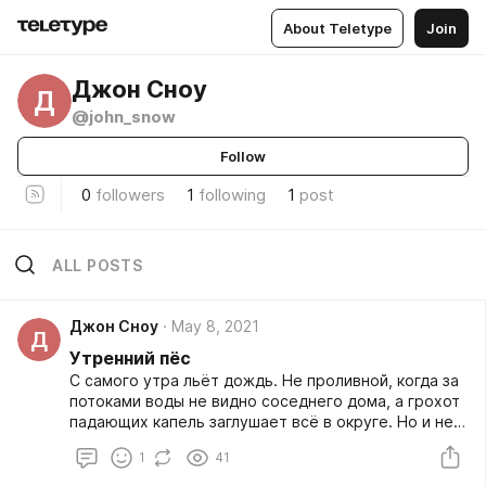
About Teletype
Join
Джон Сноу
Д
@john_snow
Follow
0
followers
1
following
1
post
ALL POSTS
Джон Сноу
May 8, 2021
Д
Утренний пёс
С самого утра льёт дождь. Не проливной, когда за
потоками воды не видно соседнего дома, а грохот
падающих капель заглушает всё в округе. Но и не
тёплый летний, из быстро набежавших облачков,
1
41
между которыми ласково проглядывает солнце.