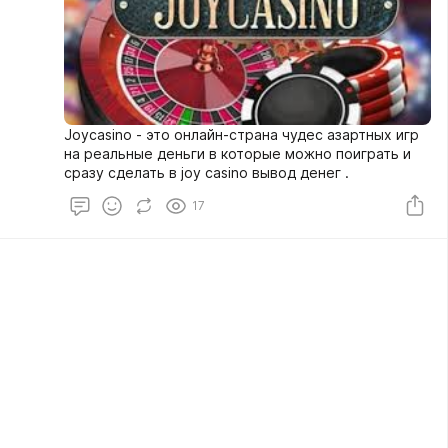
Joycasino - это онлайн-страна чудес азартных игр
на реальные деньги в которые можно поиграть и
сразу сделать в joy casino вывод денег .
17