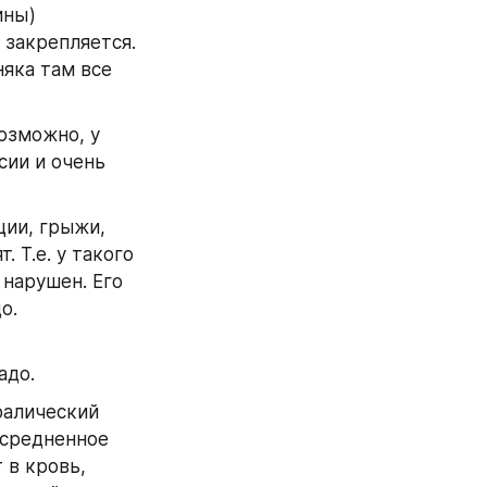
ны) 
закрепляется. 
яка там все 
озможно, у 
ии и очень 
ии, грыжи, 
 Т.е. у такого 
нарушен. Его 
о.
адо.
алический 
средненное 
 в кровь, 