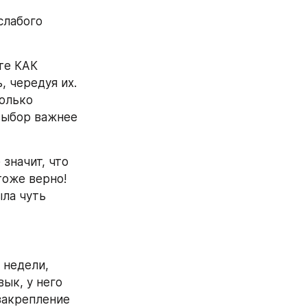
лабого 
те КАК 
 чередуя их. 
олько 
выбор важнее 
начит, что 
оже верно! 
ла чуть 
недели, 
ык, у него 
закрепление 