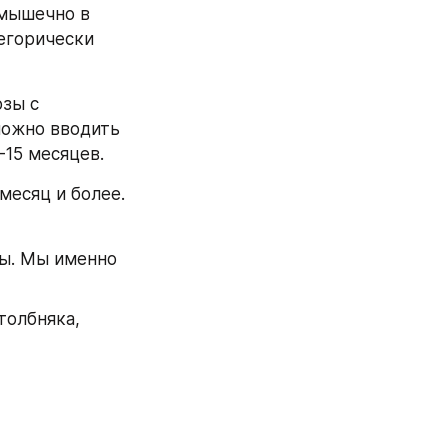
мышечно в 
егорически 
зы с 
ожно вводить 
-15 месяцев.
месяц и более. 
зы. Мы именно 
олбняка, 