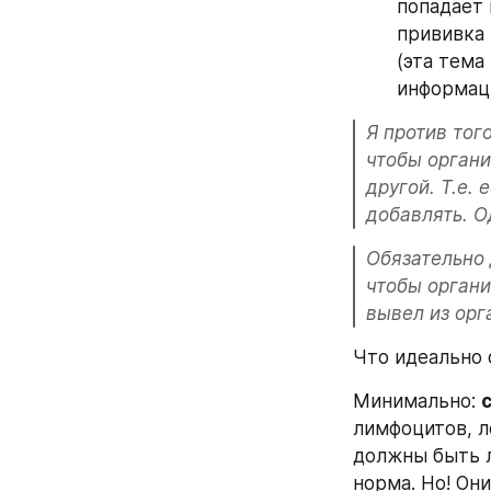
попадает 
прививка 
(эта тема
информаци
Я против тог
чтобы органи
другой. Т.е.
добавлять. О
Обязательно 
чтобы органи
вывел из орг
Что идеально 
Минимально: 
лимфоцитов, л
должны быть л
норма. Но! Он