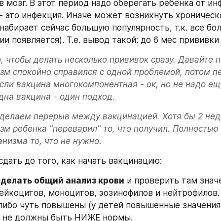
в мозг. В этот период надо оберегать ребенка от инф
- это инфекция. Иначе может возникнуть хроническ
 набирает сейчас большую популярность, т.к. все бол
и появляется). Т.е. вывод такой: до 6 мес прививки
о, чтобы делать несколько прививок сразу. Давайте п
зм спокойно справился с одной проблемой, потом пе
 если вакцина многокомпонентная - ок, но не надо ещ
дна вакцина - один подход. 
делаем перерыв между вакцинацией. Хотя бы 2 неде
зм ребенка "переварил" то, что получил. Полностью 
анизма то, что не нужно. 
сдать до того, как начать вакцинацию:
сделать общий анализ крови
 и проверить там значе
ейкоцитов, моноцитов, эозинофилов и нейтрофилов. 
ибо чуть повышены (у детей повышенные значения -
и не должны быть НИЖЕ нормы. 