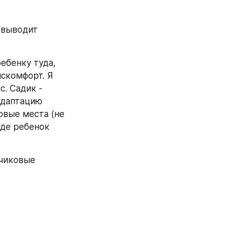
 выводит 
ебенку туда, 
скомфорт. Я 
. Садик - 
адаптацию 
овые места (не 
де ребенок 
чиковые 