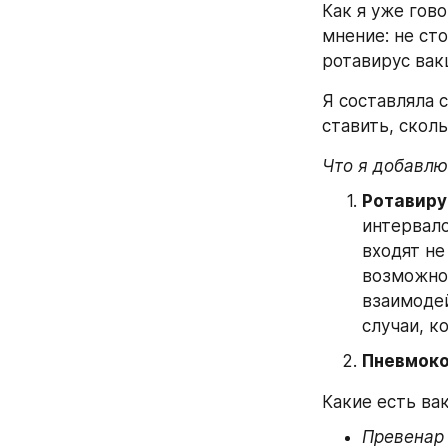
Как я уже гово
мнение: не сто
ротавирус вак
Я составляла с
ставить, сколь
Что я добавлю
Ротавиру
интервало
входят не
возможно,
взаимодей
случаи, к
Пневмок
Какие есть ва
Превенар