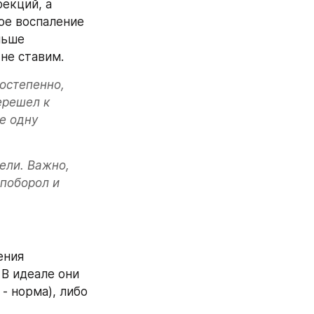
екций, а 
ое воспаление 
ьше 
 не ставим.
остепенно, 
решел к 
е одну 
ли. Важно, 
поборол и 
ния 
В идеале они 
 норма), либо 