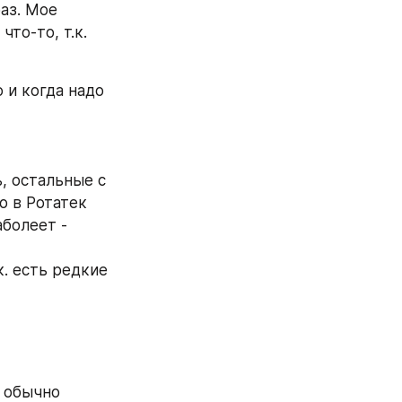
аз. Мое 
то-то, т.к. 
 и когда надо 
, остальные с 
 в Ротатек 
болеет - 
. есть редкие 
 обычно 