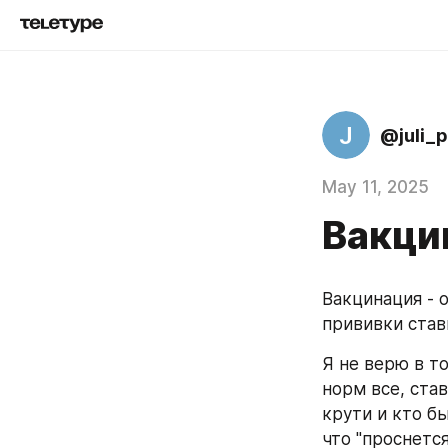
J
@juli_
May 11, 2025
Вакци
Вакцинация - 
прививки стави
Я не верю в то
норм все, став
крути и кто бы
что "проснется