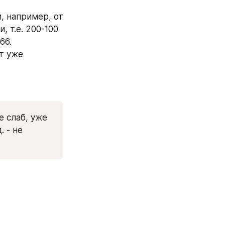
 например, от 
 т.е. 200-100 
6. 
 уже 
 слаб, уже 
 - не 