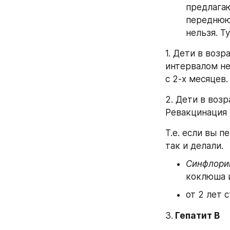
предлагаю
переднюю 
нельзя. Т
1. Дети в возр
интервалом не
с 2-х месяцев
2. Дети в возр
Ревакцинация 
Т.е. если вы п
так и делали.
Синфлори
коклюша и
от 2 лет с
3.
 Гепатит В