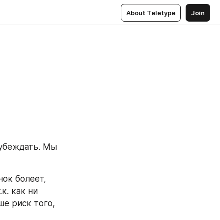
About Teletype
Join
убеждать. Мы 
ок болеет, 
. как ни 
е риск того, 