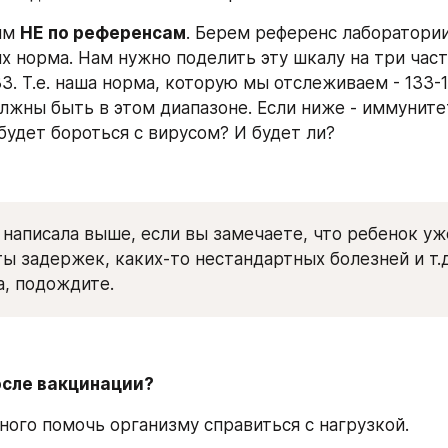
им 
НЕ по референсам
. Берем референс лаборатории,
их норма. Нам нужно поделить эту шкалу на три части,
 33. Т.е. наша норма, которую мы отслеживаем - 133-16
лжны быть в этом диапазоне. Если ниже - иммунитет
будет бороться с вирусом? И будет ли? 
е написала выше, если вы замечаете, что ребенок уже
ы задержек, каких-то нестандартных болезней и т.д.
а, подождите. 
осле вакцинации?
ного помочь организму справиться с нагрузкой.