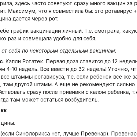
рила, здесь часто советуют сразу много вакцин за р
ит. Максимум, что я совместила бы: это ротавирус + ч
цина дается через рот.
ебе график вакцинации личный. Т.е. смотрела, какую
ко раз и совмещала удобно для себя.
 от себя по некоторым отдельным вакцинам:
с
. Капли Ротатек. Первая доза ставится до 12 недель
м 4-10 недель. Все ввести до 32 недель! Уточню, что
 все штаммы ротавируса, т.е. если ребенок все же за
 там другой штамм. А еще не рекомендуют сильно 
ствовать сразу после прививки с калом ребенка, т.к
огда там может остаться возбудитель.
окк
кцины: 
 (если Синфлорикса нет, лучше Превенар). Превенар