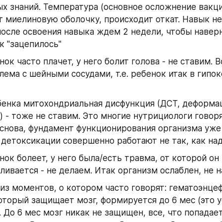
х знаний. Температура (основное осложнение вакци
 миелиновую оболочку, происходит откат. Навык не 
осле освоения навыка ждем 2 недели, чтобы наверн
к "зацепилось"
нок часто плачет, у него болит голова - не ставим. В
лема с шейными сосудами, т.е. ребенок итак в гипокс
бенка митохондриальная дисфункция (ДСТ, деформац
) - тоже не ставим. Это многие нутрициологи говорят.
снова, фундамент функционирования организма уже 
детоксикации совершенно работают не так, как над
нок болеет, у него была/есть травма, от которой он 
ливается - не делаем. Итак организм ослаблен, не н
из моментов, о котором часто говорят: гематоэнцеф
оторый защищает мозг, формируется до 6 мес (это у
. До 6 мес мозг никак не защищен, все, что попадает