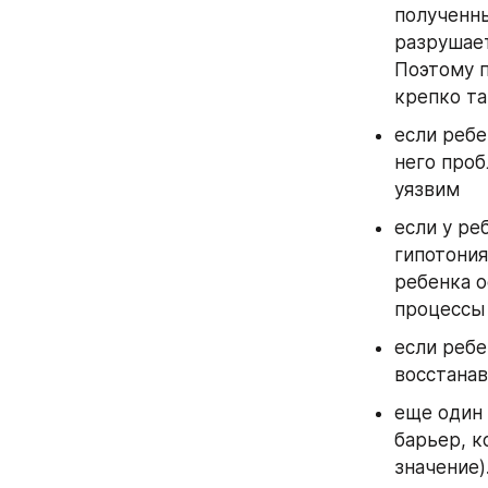
полученны
разрушает
Поэтому п
крепко та
если ребе
него проб
уязвим
если у ре
гипотония
ребенка о
процессы 
если ребе
восстанав
еще один 
барьер, к
значение)