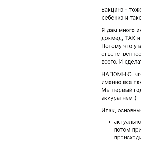
Вакцина - тоже
ребенка и так
Я дам много и
докмед, ТАК и 
Потому что у в
ответственнос
всего. И сдел
НАПОМНЮ, что 
именно все так
Мы первый год 
аккуратнее :)
Итак, основны
актуально
потом при
происходи