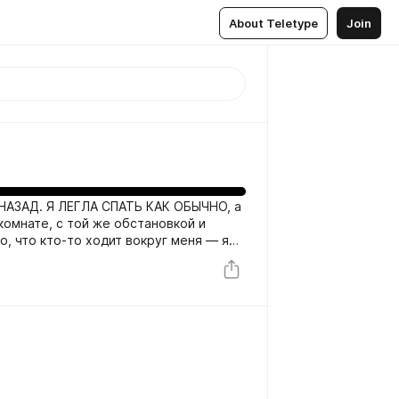
About Teletype
Join
АЗАД. Я ЛЕГЛА СПАТЬ КАК ОБЫЧНО, а
комнате, с той же обстановкой и
, что кто-то ходит вокруг меня — я
сказывает Ольга. — Я попыталась
не получалось, и из-за этого началась
просыпаюсь, но по-настоящему
только в четвертый — и поняла, что
ощущение: паника, ты начинаешь
твенно, ничего не слышно. Всё очень
рое описывает Ольга, называется
ся с ним человек понимает, что
иться, как будто...