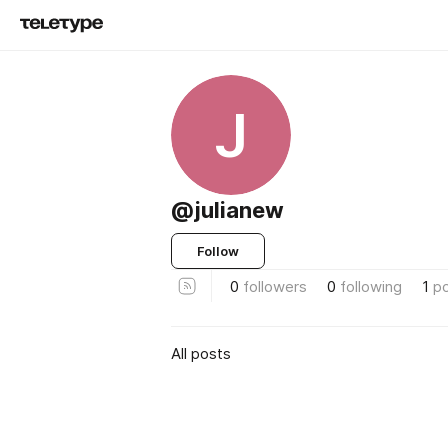
J
@julianew
Follow
0
followers
0
following
1
p
All posts