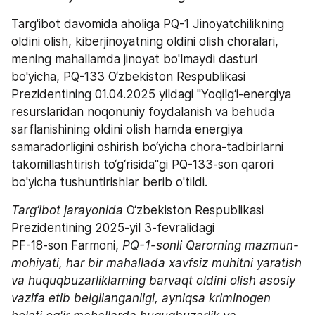
Targ'ibot davomida aholiga PQ-1 Jinoyatchilikning 
oldini olish, kiberjinoyatning oldini olish choralari, 
mening mahallamda jinoyat bo'lmaydi dasturi 
bo'yicha, PQ-133 O‘zbekiston Respublikasi 
Prezidentining 01.04.2025 yildagi "Yoqilg‘i-energiya 
resurslaridan noqonuniy foydalanish va behuda 
sarflanishining oldini olish hamda energiya 
samaradorligini oshirish bo‘yicha chora-tadbirlarni 
takomillashtirish to‘g‘risida"gi PQ-133-son qarori 
bo'yicha tushuntirishlar berib o'tildi.
Targ‘ibot jarayonida 
O‘zbekiston Respublikasi 
Prezidentining 2025-yil 3-fevralidagi 
PF-18-son Farmoni,
 PQ-1-sonli Qarorning mazmun-
mohiyati, har bir mahallada xavfsiz muhitni yaratish 
va huquqbuzarliklarning barvaqt oldini olish asosiy 
vazifa etib belgilanganligi, ayniqsa kriminogen 