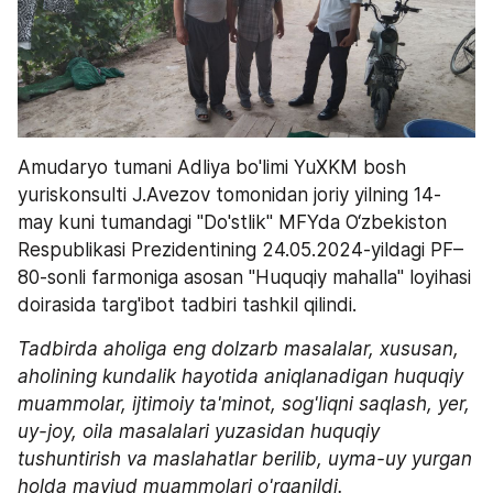
Amudaryo tumani Adliya bo'limi YuXKM bosh 
yuriskonsulti J.Avezov tomonidan joriy yilning 14-
may kuni tumandagi "Do'stlik" MFYda O‘zbekiston 
Respublikasi Prezidentining 24.05.2024-yildagi PF–
80-sonli farmoniga asosan "Huquqiy mahalla" loyihasi 
doirasida targ'ibot tadbiri tashkil qilindi.
Tadbirda aholiga eng dolzarb masalalar, xususan, 
aholining kundalik hayotida aniqlanadigan huquqiy 
muammolar, ijtimoiy ta'minot, sog'liqni saqlash, yer, 
uy-joy, oila masalalari yuzasidan huquqiy 
tushuntirish va maslahatlar berilib, uyma-uy yurgan 
holda mavjud muammolari o'rganildi.