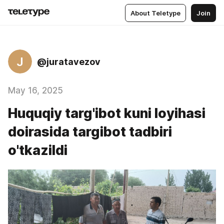
About Teletype
Join
J
@juratavezov
May 16, 2025
Huquqiy targ'ibot kuni loyihasi
doirasida targibot tadbiri
o'tkazildi