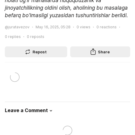
holati og'ir mahallarda huquqbuzarlik va 
jinoyatchilikning oldini olish, aholining bu masalaga 
befarq bo'lmasligi yuzasidan tushuntirishlar berildi.
@juratavezov
May 16, 2025, 05:28
0
views
0
reactions
0
replies
0
reposts
Repost
Share
Leave a Comment