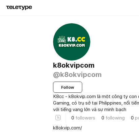
k8okvipcom
@k8okvipcom
Follow
K8cc - k8okvip.com là một công ty con 
Gaming, có trụ sở tại Philippines, nổi ti
với tiếng vang lớn và sự minh bạch
0
followers
0
following
0
p
k8okvip.com/