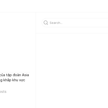
của tập đoàn Asia
ếng khắp khu vực
osts