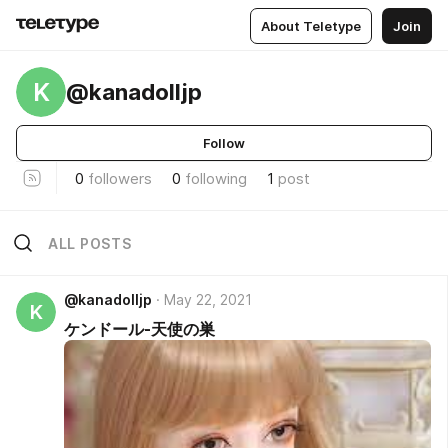
About Teletype
Join
K
@kanadolljp
Follow
0
followers
0
following
1
post
ALL POSTS
@kanadolljp
May 22, 2021
K
ケンドール-天使の巣