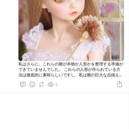
私はさらに、これらの雛が本物か人形かを整理する準備が
できていませんでした。 これらの人形が作られている方
法は徹底的に素晴らしいですし、私は雛の巨大な品揃えを
見て本当にうれしかったです。 これらのテーマに沿った
2
かをチェックの異なるセグメントのページといった非常に
輝いた.