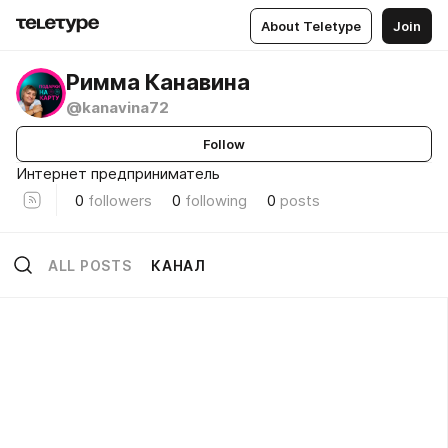
About Teletype
Join
Римма Канавина
@kanavina72
Follow
Интернет предприниматель
0
followers
0
following
0
posts
ALL POSTS
КАНАЛ