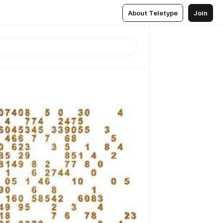
About Teletype
Join