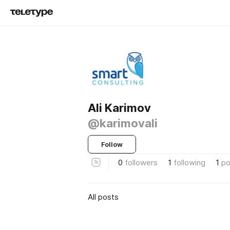
Ali Karimov
@karimovali
Follow
0
followers
1
following
1
po
All posts