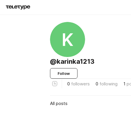
K
@karinka1213
Follow
0
followers
0
following
1
p
All posts