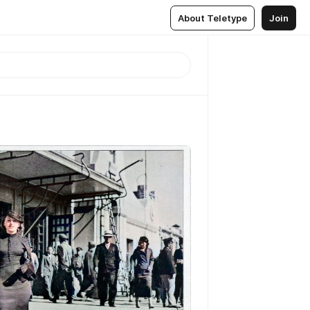
About Teletype
Join