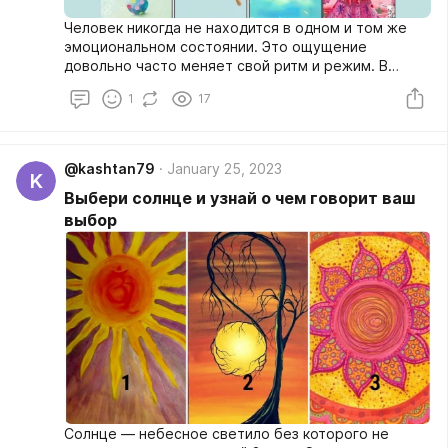
Человек никогда не находится в одном и том же
эмоциональном состоянии. Это ощущение
довольно часто меняет свой ритм и режим. В
зависимости от вашего текущего состояния вам
1
17
требуется своя формула для достижения гармонии
и счастья. Желаете узнать, что именно вас может
сделать счастливым? Тогда пройдите простой
тест!
@kashtan79
January 25, 2023
K
Выбери солнце и узнай о чем говорит ваш
выбор
Солнце — небесное светило без которого не