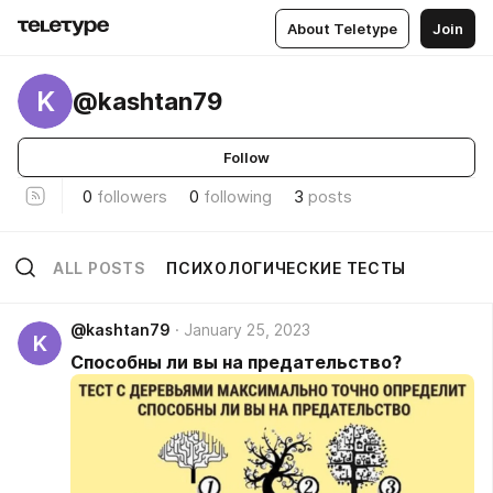
About Teletype
Join
K
@kashtan79
Follow
0
followers
0
following
3
posts
ALL POSTS
ПСИХОЛОГИЧЕСКИЕ ТЕСТЫ
@kashtan79
January 25, 2023
K
Способны ли вы на предательство?