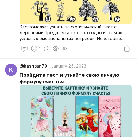
Это поможет узнать психологический тест с
деревьями Предательство – это одно из самых
ужасных эмоциональных встрясок. Некоторые
люди по своей природе просто не способны
1
263
предать. В то время как другие люди не видят в
этом ничего зазорного. Если вы желаете узнать
больше о себе, то пройдите простой
@kashtan79
January 25, 2023
психологический тест.
K
Пройдите тест и узнайте свою личную
формулу счастья