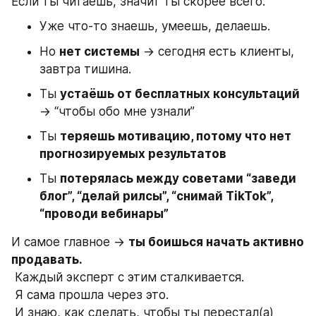
Если ты читаешь, значит ты скорее всего:
Уже что-то знаешь, умеешь, делаешь.
Но 
нет системы
 → сегодня есть клиенты, 
завтра тишина.
Ты 
устаёшь от бесплатных консультаций
→ “чтобы обо мне узнали”
Ты 
теряешь мотивацию, потому что нет 
прогнозируемых результатов
Ты 
потерялась между советами “заведи 
блог”, “делай рилсы”, “снимай TikTok”, 
“проводи вебинары”
И самое главное → 
ты боишься начать активно 
продавать.
 Каждый эксперт с этим сталкивается.
 Я сама прошла через это.
 И знаю, как сделать, чтобы ты перестал(а) 