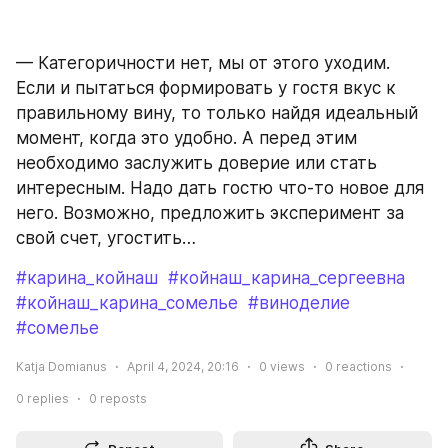
— Категоричности нет, мы от этого уходим. 
Если и пытаться формировать у гостя вкус к 
правильному вину, то только найдя идеальный 
момент, когда это удобно. А перед этим 
необходимо заслужить доверие или стать 
интересным. Надо дать гостю что-то новое для 
него. Возможно, предложить эксперимент за 
свой счет, угостить…
#карина_койнаш
#койнаш_карина_сергеевна
#койнаш_карина_сомелье
#виноделие
#сомелье
Katja Domianus
April 4, 2024, 20:16
0
views
0
reactions
0
replies
0
reposts