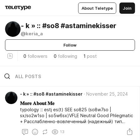
About Teletype
Join
- k » :: #so8 #astaminekisser
@keria_a
Follow
0
followers
0
following
1
post
ALL POSTS
- k » :: #so8 #astaminekisser
November 25, 2024
𝐌𝐨𝐫𝐞 𝐀𝐛𝐨𝐮𝐭 𝐌𝐞
typology :: estj es(t) SEE so825 (so8w7so |
sx/so2w1so | so5w6sx)VFLE Neutral Good Phlegmatic
+ Расслабленно-вовлеченный (надежный) тип
привязанности ; Июньские близнецы ; Асцедент в
13
деве ; 18, 9, 6, 3 ; 9-9-18