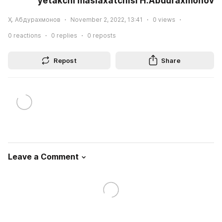
yetakchi maslaxatchisi H.Abduraxmonov
Ҳ. Абдурахмонов
November 2, 2022, 13:41
0
views
0
reactions
0
replies
0
reposts
Repost
Share
Leave a Comment