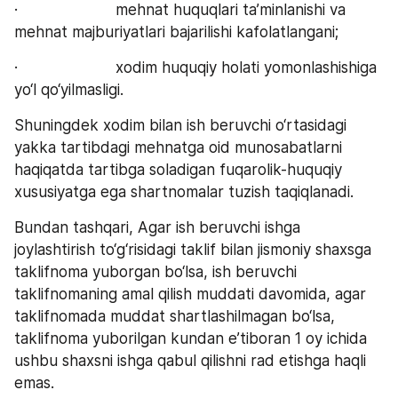
·                      mehnat huquqlari ta’minlanishi va 
mehnat majburiyatlari bajarilishi kafolatlangani;
·                      xodim huquqiy holati yomonlashishiga 
yo‘l qo‘yilmasligi.
Shuningdek xodim bilan ish beruvchi o‘rtasidagi 
yakka tartibdagi mehnatga oid munosabatlarni 
haqiqatda tartibga soladigan fuqarolik-huquqiy 
xususiyatga ega shartnomalar tuzish taqiqlanadi.
Bundan tashqari, Agar ish beruvchi ishga 
joylashtirish to‘g‘risidagi taklif bilan jismoniy shaxsga 
taklifnoma yuborgan bo‘lsa, ish beruvchi 
taklifnomaning amal qilish muddati davomida, agar 
taklifnomada muddat shartlashilmagan bo‘lsa, 
taklifnoma yuborilgan kundan e’tiboran 1 oy ichida 
ushbu shaxsni ishga qabul qilishni rad etishga haqli 
emas.