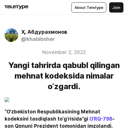
About Teletype
Join
Ҳ. Абдурахмонов
@khabibsher
November 2, 2022
Yangi tahrirda qabubl qilingan
mehnat kodеksida nimalar
o‘zgardi.
“O‘zbekiston Respublikasining Mehnat 
kodeksini tasdiqlash to‘g‘risida”gi 
O‘RQ-798
-
son Qonuni
Prezident tomonidan imzolandi.