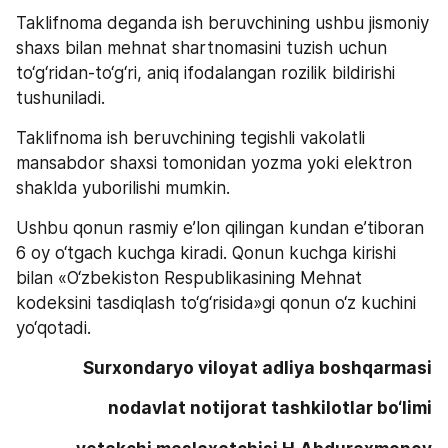
Taklifnoma deganda ish beruvchining ushbu jismoniy 
shaxs bilan mehnat shartnomasini tuzish uchun 
to‘g‘ridan-to‘g‘ri, aniq ifodalangan rozilik bildirishi 
tushuniladi.
Taklifnoma ish beruvchining tegishli vakolatli 
mansabdor shaxsi tomonidan yozma yoki elektron 
shaklda yuborilishi mumkin.
Ushbu qonun rasmiy e’lon qilingan kundan e’tiboran 
6 oy o‘tgach kuchga kiradi. Qonun kuchga kirishi 
bilan «O‘zbekiston Respublikasining Mehnat 
kodeksini tasdiqlash to‘g‘risida»gi qonun o‘z kuchini 
yo‘qotadi.
Surxondaryo viloyat adliya boshqarmasi
nodavlat notijorat tashkilotlar bo‘limi