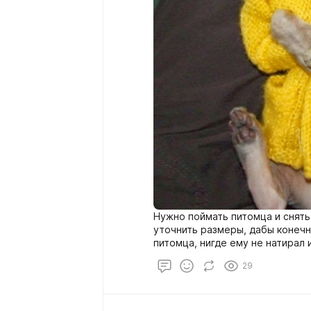
Нужно поймать питомца и снять
уточнить размеры, дабы конечн
питомца, нигде ему не натирал 
этапе узнаем длину от шеи до х
29