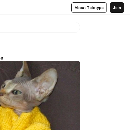
About Teletype
Join
ов