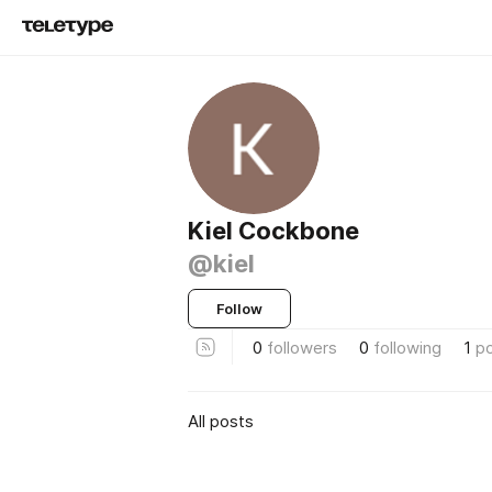
Kiel Cockbone
@kiel
Follow
0
followers
0
following
1
p
All posts