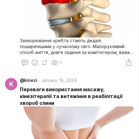
Захворювання хребта стають дедалі
поширенішими у сучасному світі. Малорухливий
спосіб життя, довге сидіння за комп’ютером, важка
фізична робота та вікові зміни — усе це створює
5
підґрунтя для розвитку різних патологій опорно-
рухового апарату. Однією з найпоширеніших
проблем є протрузія міжхребцевого диска. Це
@kinezi
January 16, 2024
захворювання часто є передвісником грижі хребта,
K
тому потребує своєчасного виявлення та
Переваги використання масажу,
лікування.
кінезітерапії та витяжіння в реабілітації
хвороб спини