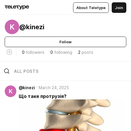
About Teletype
Join
K
@kinezi
Follow
0
followers
0
following
2
posts
ALL POSTS
@kinezi
March 24, 2025
K
Що таке протрузія?