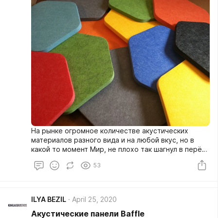
На рынке огромное количестве акустических
материалов разного вида и на любой вкус, но в
какой то момент Мир, не плохо так шагнул в перёд.
Гонка за экологию дает свои плоды и давно уже не
53
секрет, что вторичную переработку пластика
используют в новых материалах, обретая новую
жизнь.
ILYA BEZIL
April 25, 2020
Акустические панели Baffle