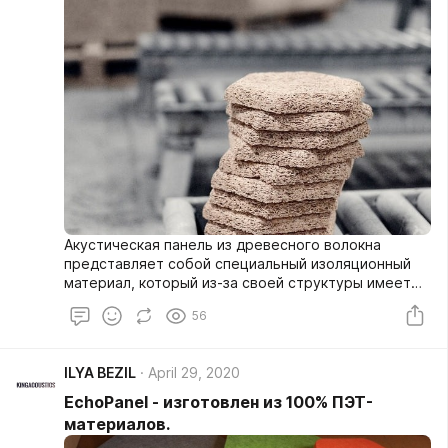
Акустическая панель из древесного волокна
представляет собой специальный изоляционный
материал, который из-за своей структуры имеет
возможность поглощать сильный шум, а также
56
понижать скорость распространения звуков в
помещении. Нужно отметить, что, прежде всего,
акустические панели из древесного волокна
ILYA BEZIL
April 29, 2020
рассчитаны именно на шумопоглощение. Поэтому
использование одних только акустических панелей
EchoPanel - изготовлен из 100% ПЭТ-
из древесного волокна не позволит добиться
материалов.
полноценной звукоизоляции.