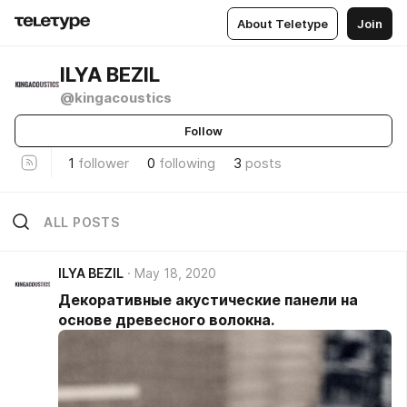
About Teletype
Join
ILYA BEZIL
@kingacoustics
Follow
1
follower
0
following
3
posts
ALL POSTS
ILYA BEZIL
May 18, 2020
Декоративные акустические панели на
основе древесного волокна.