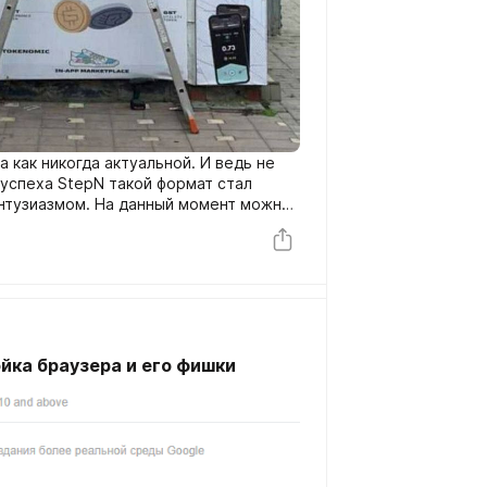
 как никогда актуальной. И ведь не
 успеха StepN такой формат стал
анный момент можно
торые актуальны прямо сейчас, и о
йка браузера и его фишки