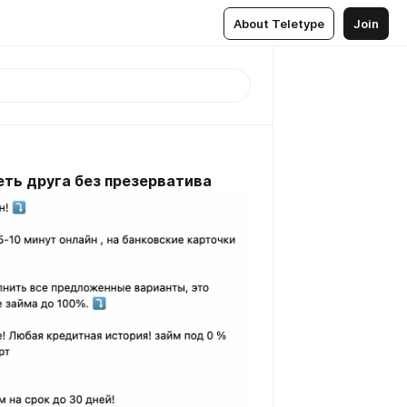
About Teletype
Join
еть друга без презерватива