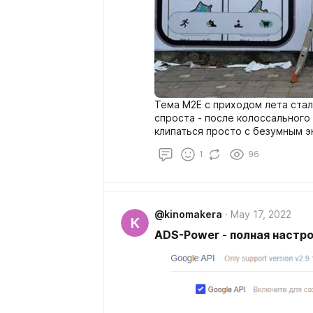
Тема M2E с приходом лета стала
спроста - после колоссального
клипаться просто с безумным энтузиазмом. На д
выделить около 4 проектов, ко
1
96
которых знает большинство.
@kinomakera
May 17, 2022
K
ADS-Power - полная настро