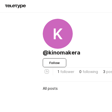
K
@kinomakera
Follow
1
follower
0
following
3
po
All posts