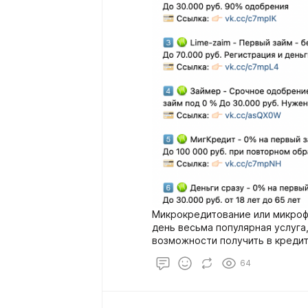
Микрокредитование или микроф
день весьма популярная услуга
возможности получить в креди
без залога и поручительства. Н
64
совсем необязательно лить "чи
сделать так, чтобы затраты на
вознаграждение от партнерско
привлеченного дропа(лида) для