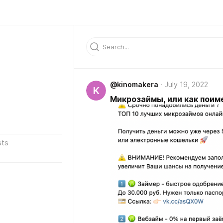
@kinomakera
July 19, 2022
K
Микрозаймы, или как поим
sts