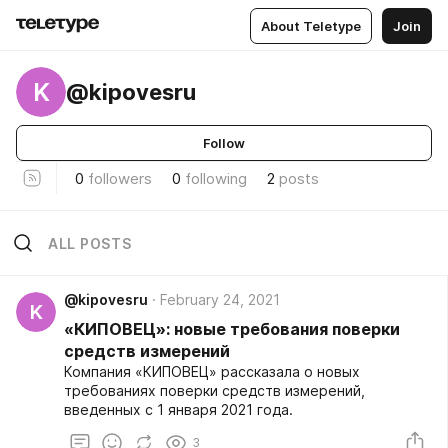
About Teletype
Join
K
@kipovesru
Follow
0
followers
0
following
2
posts
ALL POSTS
@kipovesru
February 24, 2021
K
«КИПОВЕЦ»: новые требования поверки
средств измерений
Компания «КИПОВЕЦ» рассказала о новых
требованиях поверки средств измерений,
введенных с 1 января 2021 года.
3