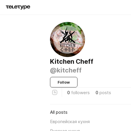
Kitchen Cheff
@kitcheff
Follow
0
followers
0
posts
All posts
Европейская кухня
Русская кухня