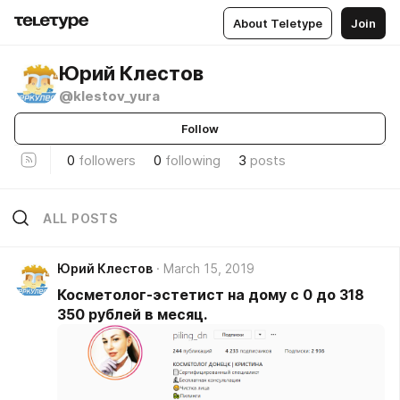
About Teletype
Join
Юрий Клестов
@klestov_yura
Follow
0
followers
0
following
3
posts
ALL POSTS
Юрий Клестов
March 15, 2019
Косметолог-эстетист на дому с 0 до 318
350 рублей в месяц.