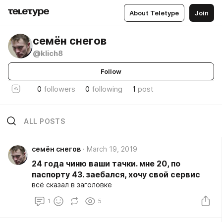
About Teletype
Join
семён снегов
@klich8
Follow
0
followers
0
following
1
post
ALL POSTS
семён снегов
March 19, 2019
24 года чиню ваши тачки. мне 20, по
паспорту 43. заебался, хочу свой сервис
всё сказал в заголовке
1
5