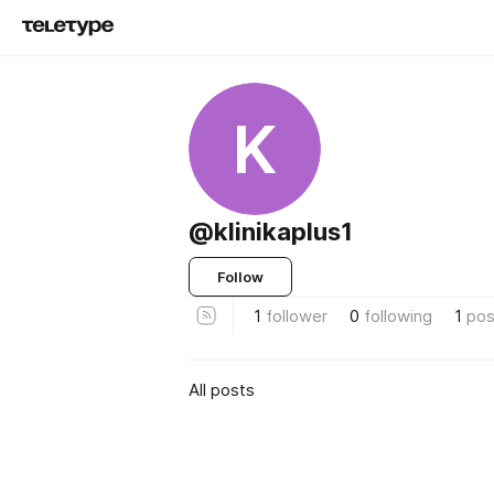
K
@klinikaplus1
Follow
1
follower
0
following
1
pos
All posts