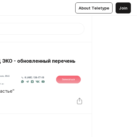
About Teletype
Join
ЭКО - обновленный перечень
м счастье"