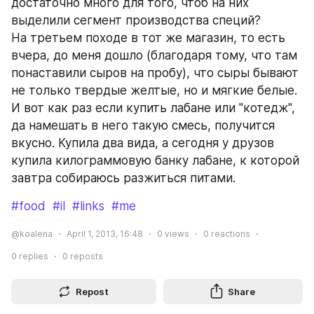
достаточно много для того, чтоб на них 
выделили сегмент производства специй?
На третьем походе в тот же магазин, то есть 
вчера, до меня дошло (благодаря тому, что там 
понаставили сыров на пробу), что сыры бывают 
не только твердые желтые, но и мягкие белые. 
И вот как раз если купить лабане или "котедж", 
да намешать в него такую смесь, получится 
вкусно. Купила два вида, а сегодня у друзов 
купила килограммовую банку лабане, к которой 
завтра собираюсь разжиться питами.
#food
#il
#links
#me
@koalena
April 1, 2013, 16:48
0
views
0
reactions
0
replies
0
reposts
Repost
Share