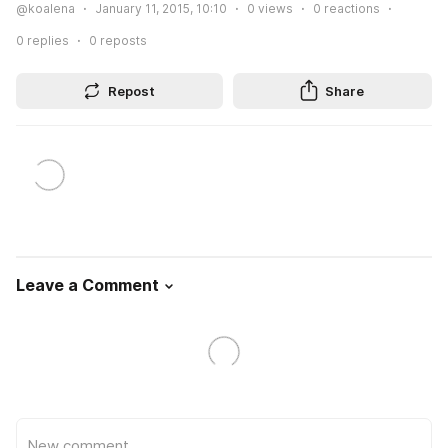
@koalena
January 11, 2015, 10:10
0
views
0
reactions
0
replies
0
reposts
Repost
Share
Leave a Comment