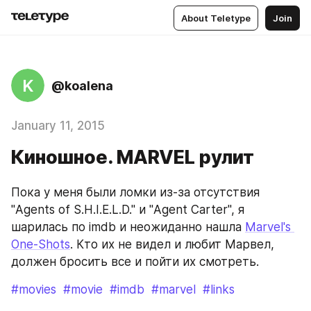
About Teletype
Join
K
@koalena
January 11, 2015
Киношное. MARVEL рулит
Пока у меня были ломки из-за отсутствия 
"Agents of S.H.I.E.L.D." и "Agent Carter", я 
шарилась по imdb и неожиданно нашла 
Marvel's 
One-Shots
. Кто их не видел и любит Марвел, 
должен бросить все и пойти их смотреть.
#movies
#movie
#imdb
#marvel
#links