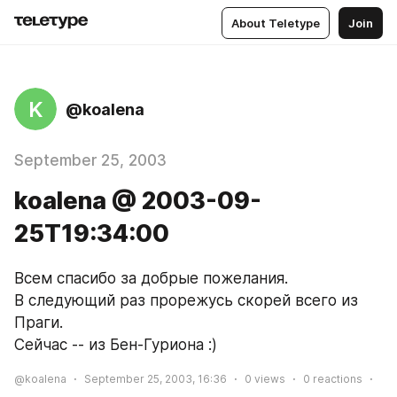
About Teletype
Join
K
@koalena
September 25, 2003
koalena @ 2003-09-
25T19:34:00
Всем спасибо за добрые пожелания.
В следующий раз прорежусь скорей всего из 
Праги.
Сейчас -- из Бен-Гуриона :)
@koalena
September 25, 2003, 16:36
0
views
0
reactions