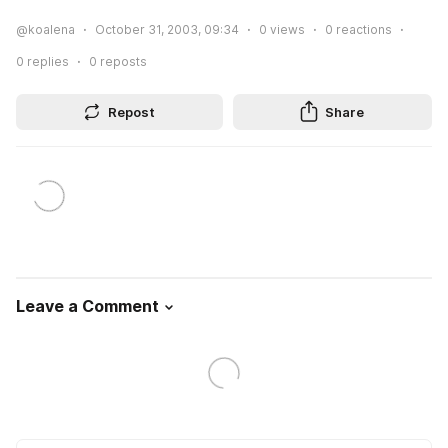
@koalena
October 31, 2003, 09:34
0
views
0
reactions
0
replies
0
reposts
Repost
Share
Leave a Comment