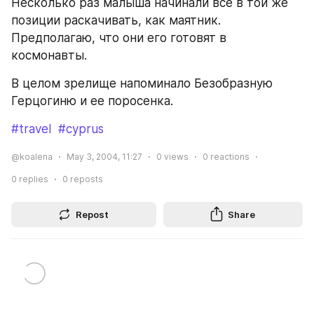
Несколько раз малыша начинали все в той же 
позиции раскачивать, как маятник.
Предполагаю, что они его готовят в 
космонавты.
В целом зрелище напоминало Безобразную 
Герцогиню и ее поросенка.
#travel
#cyprus
@koalena
May 3, 2004, 11:27
0
views
0
reactions
0
replies
0
reposts
Repost
Share