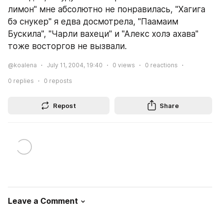
лимон" мне абсолютно не понравилась, "Хагига 
бэ снукер" я едва досмотрела, "Паамаим 
Бускила", "Чарли вахеци" и "Алекс холэ ахава" 
тоже восторгов не вызвали.
@koalena
July 11, 2004, 19:40
0
views
0
reactions
0
replies
0
reposts
Repost
Share
Leave a Comment