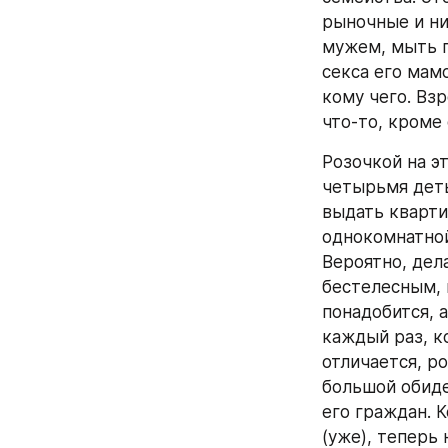
рыночные и ни
мужем, мыть по
секса его мамо
кому чего. Вз
что-то, кроме 
Розочкой на э
четырьмя детьм
выдать кварти
однокомнатной
Вероятно, дела
бестелесным, к
понадобится, а
каждый раз, к
отличается, р
большой обиде
его граждан. 
(уже), теперь