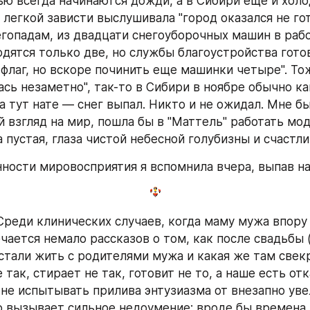
ью всегда начинаются дожди, а в Сибири еще и холо
 легкой зависти выслушивала "город оказался не гот
гопадам, из двадцати снегоуборочных машин в рабо
одятся только две, но службы благоустройства гото
 флаг, но вскоре починить еще машинки четыре". Тож
ась незаметно", так-то в Сибири в ноябре обычно ка
а тут нате — снег выпал. Никто и не ожидал. Мне бы
 взгляд на мир, пошла бы в "Маттель" работать мод
 пустая, глаза чистой небесной голубизны и счастли
нности мировосприятия я вспомнила вчера, выпав н
 Среди клинических случаев, когда маму мужа впору 
чается немало рассказов о том, как после свадьбы 
стали жить с родителями мужа и какая же там свек
 так, стирает не так, готовит не то, а наше есть отк
не испытывать прилива энтузиазма от внезапно уве
о вызывает сильное недоумение: вроде бы времена 