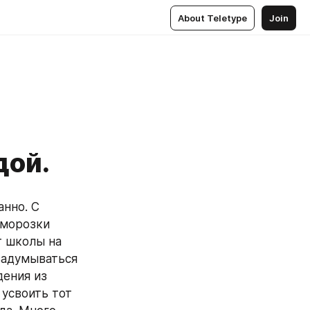
About Teletype
Join
дой.
нно. С 
морозки 
 школы на 
задумываться 
ения из 
усвоить тот 