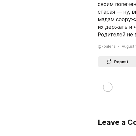
своим попечен
старая — ну, 
мадам сооружа
их держать и 
Родителей не 
@koalena
August 
Repost
Leave a 