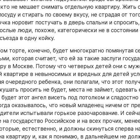
кто не мешает снимать отдельную квартиру. Жить с
суду и стирать по своему вкусу, не страдая от того
чка норовит постучать в дверь спальни и спросить, 
рослые люди, похоже, категорически не в состоянии 
съезда в одну койку. 
том торте, конечно, будет многократно помянутая се
и, которая считает, что ей за такие заслуги госуда
ру в Москве. Потому что четверых детей они с муж
 квартире в невыносимых и вредных для детей усло
я очередного ребенка, они полагали, что этот получ
ушать просить не будет, места не займет, одевать е
 будет этот ангел висеть под потолком и сладостно 
огда оказывалось, что новый младенец ничем от пр
одители испытывали горькое разочарование. И сейчас
 на государство Российское и на всех прочих, менее
Которые, естественно, и должны скинуться сперва н
 на квартиру и, как я понимаю, в дальнейшем не дол