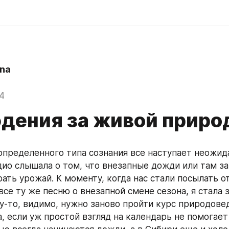
na
4
дения за живой приро
 определенного типа сознания все наступает неожида
дио слышала о том, что внезапные дожди или там за
ать урожай. К моменту, когда нас стали посылать от
все ту же песню о внезапной смене сезона, я стала 
му-то, видимо, нужно заново пройти курс природовед
, если уж простой взгляд на календарь не помогает 