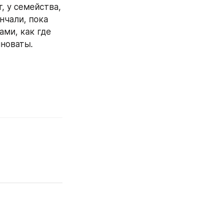
 у семейства, 
чали, пока 
ми, как где 
новаты. 