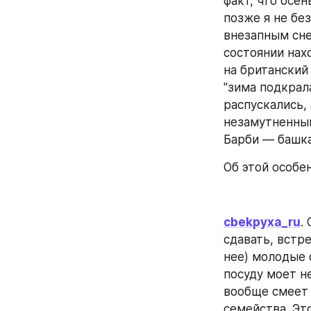
факт, что осен
позже я не без
внезапным сне
состоянии нах
на британский
"зима подкрал
распускались, 
незамутненный
Барби — башка
Об этой особе
cbekpyxa_ru
.
сдавать, встре
нее) молодые 
посуду моет не
вообще смеет 
семейства. Эт