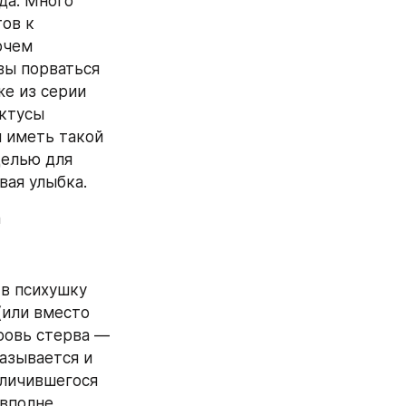
да. Много 
ов к 
чем 
вы порваться 
е из серии 
ктусы 
 иметь такой 
елью для 
вая улыбка.
а
в психушку 
(или вместо 
ровь стерва — 
азывается и 
личившегося 
вполне 