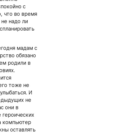
покойно с 
, что во время 
не надо ли 
спланировать 
годня мадам с 
рство обязано 
ем родили в 
виях. 
ится 
го тоже не 
улыбаться. И 
едыдущих не 
 они в 
 героических 
а компьютер 
жны оставлять 