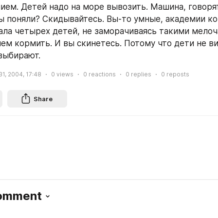
ием. Детей надо на море вывозить. Машина, говорят,
вы поняли? Скидывайтесь. Вы-то умные, академии кон
ла четырех детей, не заморачиваясь такими мелоча
чем кормить. И вы скинетесь. Потому что дети не ви
выбирают.
31, 2004, 17:48
0
views
0
reactions
0
replies
0
reposts
Share
Comment