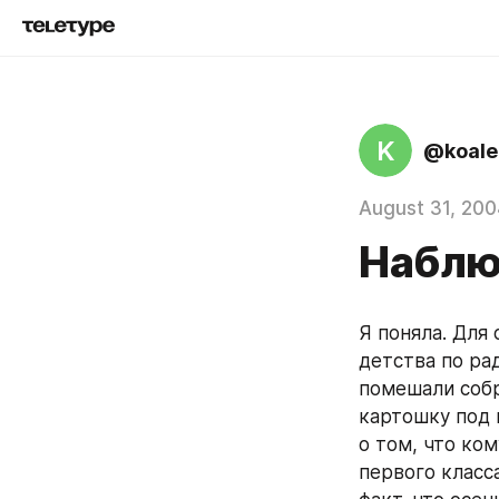
K
@koale
August 31, 200
Наблю
Я поняла. Для
детства по ра
помешали собр
картошку под 
о том, что ко
первого класса