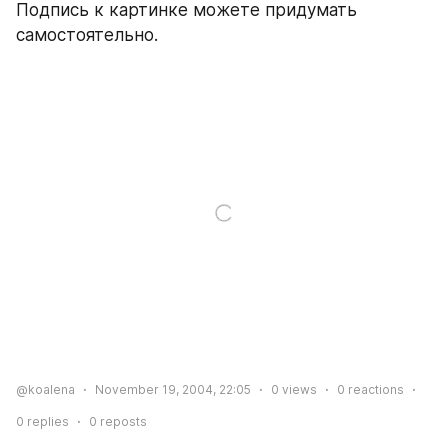
Подпись к картинке можете придумать 
самостоятельно.
@koalena
November 19, 2004, 22:05
0
views
0
reactions
0
replies
0
reposts