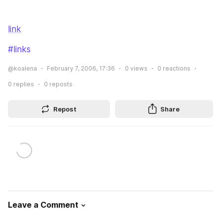
link
#links
@koalena
February 7, 2006, 17:36
0
views
0
reactions
0
replies
0
reposts
Repost
Share
Leave a Comment